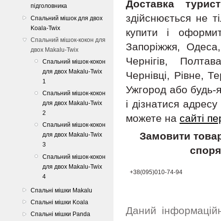
Доставка турис
підголовника
здійснюється не т
Спальний мішок для двох
Koala-Twix
купити і оформит
Спальний мішок-кокон для
Запоріжжя, Одеса,
двох Makalu-Twix
Чернігів, Полта
Спальний мішок-кокон
для двох Makalu-Twix
Чернівці, Рівне, Т
1
Ужгород або будь-я
Спальний мішок-кокон
і дізнатися адрес
для двох Makalu-Twix
2
можете на
сайті пе
Спальний мішок-кокон
Замовити товар
для двох Makalu-Twix
3
споря
Спальний мішок-кокон
для двох Makalu-Twix
+38(095)010-74-94
4
Спальні мішки Makalu
Спальні мішки Koala
Даний інформацій
Спальні мішки Panda