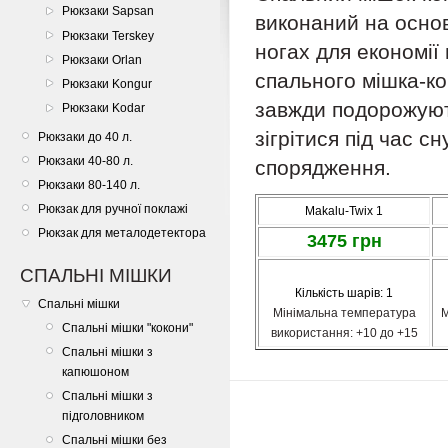
Рюкзаки Sapsan
виконаний на основ
Рюкзаки Terskey
ногах для економії
Рюкзаки Orlan
спального мішка-ко
Рюкзаки Kongur
завжди подорожуют
Рюкзаки Kodar
зігрітися під час с
Рюкзаки до 40 л.
Рюкзаки 40-80 л.
спорядження.
Рюкзаки 80-140 л.
Рюкзак для ручної поклажі
Makalu-Twix 1
Рюкзак для металодетектора
3475 грн
СПАЛЬНІ МІШКИ
Кількість шарів: 1
Спальні мішки
Мінімальна температура
М
Спальні мішки "кокони"
використання: +10 до +15
Спальні мішки з
капюшоном
Спальні мішки з
підголовником
Спальні мішки без