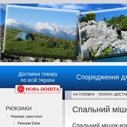
Доставка товару
Спорядження дл
по всій Україні
.
НА ГОЛОВНУ
ОПЛАТА І ДОСТА
Главная
Спальний мішо
РЮКЗАКИ
Рюкзаки туристичні
Рюкзаки Dalar
Спальний мішок-кок