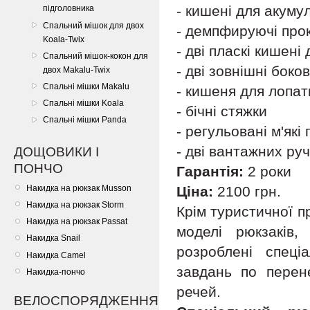
- кишені для акуму
підголовника
Спальний мішок для двох
- демпфируючі прок
Koala-Twix
- дві пласкі кишені 
Спальний мішок-кокон для
- дві зовнішні боко
двох Makalu-Twix
Спальні мішки Makalu
- кишеня для лопат
Спальні мішки Koala
- бічні стяжки
Спальні мішки Panda
- регульовані м'які
- дві вантажних руч
ДОЩОВИКИ І
ПОНЧО
Гарантія:
2 роки
Накидка на рюкзак Musson
Ціна:
2100 грн.
Накидка на рюкзак Storm
Крім туристичної п
Накидка на рюкзак Passat
моделі рюкзаків,
Накидка Snail
розроблені спеці
Накидка Camel
завдань по перен
Накидка-пончо
речей.
ВЕЛОСПОРЯДЖЕННЯ