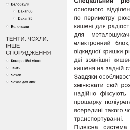
Спеціальний р
Велобаули
основного відділе
Dakar 60
по периметру рюкз
Dakar 85
кишені для радіост
Велочохли
для металошукач
ТЕНТИ, ЧОХЛИ,
електронний блок,
ІНШЕ
відкидної кришки рю
СПОРЯДЖЕННЯ
дві зовнішні кише
Компресійні мішки
кишеня на задній ст
Тенти
Чохли
Завдяки особливос
Чохол для лиж
змінювати свій ро
надійно фіксують 
прошарку поліурет
всередині такого 
транспортуванні.
Підвісна система