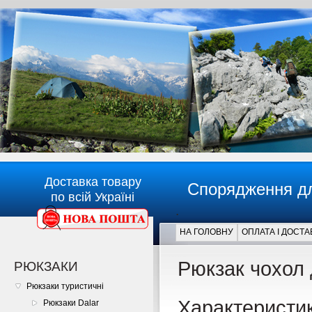
Доставка товару
Спорядження дл
по всій Україні
.
НА ГОЛОВНУ
ОПЛАТА І ДОСТА
Главная
Рюкзак чохол
РЮКЗАКИ
Рюкзаки туристичні
Характеристи
Рюкзаки Dalar