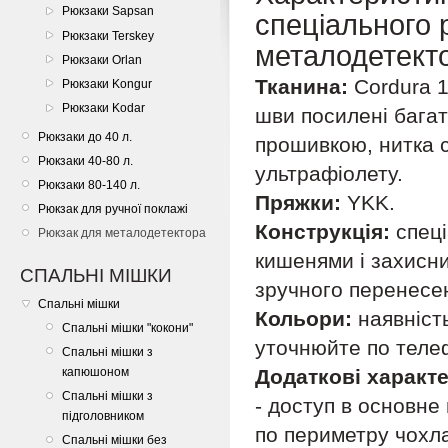
Рюкзаки Sapsan
спеціального 
Рюкзаки Terskey
металодетект
Рюкзаки Orlan
Тканина:
Cordura 1
Рюкзаки Kongur
Рюкзаки Kodar
шви посилені бага
Рюкзаки до 40 л.
прошивкою, нитка с
Рюкзаки 40-80 л.
ультрафіолету.
Рюкзаки 80-140 л.
Пряжки:
YKK.
Рюкзак для ручної поклажі
Конструкція:
спец
Рюкзак для металодетектора
кишенями і захисн
СПАЛЬНІ МІШКИ
зручного перенесен
Спальні мішки
Кольори:
наявніст
Спальні мішки "кокони"
уточнюйте по теле
Спальні мішки з
капюшоном
Додаткові характ
Спальні мішки з
- доступ в основне
підголовником
по периметру чохл
Спальні мішки без