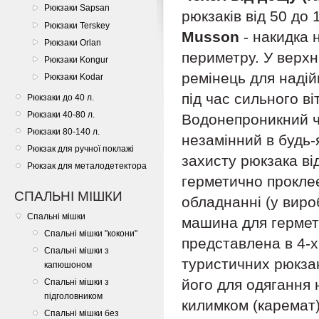
Рюкзаки Sapsan
рюкзаків від 50 до 
Рюкзаки Terskey
Musson
- накидка 
Рюкзаки Orlan
периметру. У верхн
Рюкзаки Kongur
ремінець для надій
Рюкзаки Kodar
під час сильного ві
Рюкзаки до 40 л.
Рюкзаки 40-80 л.
Водонепроникний ч
Рюкзаки 80-140 л.
незамінний в будь-
Рюкзак для ручної поклажі
захисту рюкзака від
Рюкзак для металодетектора
герметично проклеє
СПАЛЬНІ МІШКИ
обладнанні (у виро
Спальні мішки
машина для гермети
Спальні мішки "кокони"
представлена ​​в 4-
Спальні мішки з
туристичних рюкзак
капюшоном
його для одягання 
Спальні мішки з
підголовником
килимком (каремат)
Спальні мішки без