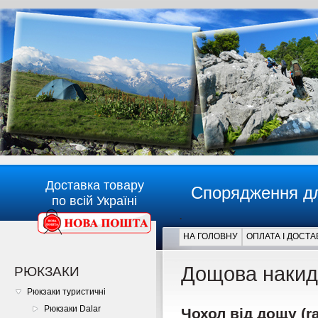
Доставка товару
Спорядження дл
по всій Україні
.
НА ГОЛОВНУ
ОПЛАТА І ДОСТА
Главная
Дощова накид
РЮКЗАКИ
Рюкзаки туристичні
Рюкзаки Dalar
Чохол від дощу (ra