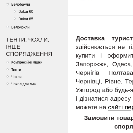
Велобаули
Dakar 60
Dakar 85
Велочохли
Доставка турис
ТЕНТИ, ЧОХЛИ,
здійснюється не т
ІНШЕ
СПОРЯДЖЕННЯ
купити і оформит
Компресійні мішки
Запоріжжя, Одеса,
Тенти
Чернігів, Полта
Чохли
Чернівці, Рівне, Т
Чохол для лиж
Ужгород або будь-я
і дізнатися адрес
можете на
сайті пе
Замовити товар
споря