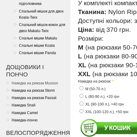
У комплекті компак
підголовника
Тканина:
Nylon Rip
Спальний мішок для двох
Koala-Twix
Доступні кольори: 
Спальний мішок-кокон для
Ціна:
від 370 грн.
двох Makalu-Twix
Розміри:
Спальні мішки Makalu
Спальні мішки Koala
М
(на рюкзаки 50-70
Спальні мішки Panda
L
(на рюкзаки 80-90 
XL
(на рюкзаки 90-1
ДОЩОВИКИ І
XXL
(на рюкзаки 100
ПОНЧО
Накидка на рюкзак:
*
Накидка на рюкзак Musson
М (50-70 л.)
Накидка на рюкзак Storm
L (80-90 л.), +20 грн
Накидка на рюкзак Passat
XL (90-100 л.), +40 грн
Накидка Snail
XXL (100-120 л.), +50 грн
Накидка Camel
Накидка-пончо
ВЕЛОСПОРЯДЖЕННЯ